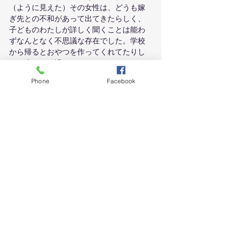
（ように見えた）その女性は、どうも嫁
ぎ先との不和があって出てきたらしく、
子どものわたしが詳しく聞くことは能わ
ずなんとなく不思議な存在でした。学校
から帰るとおやつを作ってくれてたりし
て、少しだけ慣れてきたころによぶこか
ら家の人（だんな？）が迎えにきて去っ
Phone
Facebook
て行きました。いまもお元気でよぶこに
いるそうです。
そんな記憶もある「よぶこ」。今ではす
っかりイカの「呼子」にイメージが置き
換わりました。二日目のお昼も海中レス
トラン「萬坊」でイカを堪能し、ゆるキ
ャラの“けんちゃんさきちゃん”に見送られ
て呼子を後にしたのでした。