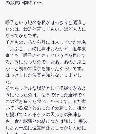
のお買い物終了〜。
呼子という地名を私がはっきりと認識し
たのは、最近と言ってもいいほど大人に
なってからです。
子どものころから耳には入っていた地名
「よぶこ」。特に興味もわかず、近年東
京でも「呼子のイカ」という字を目にす
るようになったので、ああ、あのよぶこ
かーと初めて漢字を知ったぐらいです。
はっきりした位置も知らないままでし
た。
それをリアルな場所として把握できるよ
うになったのは、法事で行った唐津でイ
カの活き造りを食べてからです。まだ動
いている透きとおったイカ刺しと、後か
ら揚げてくれるゲソの天ぷらの美味し
さ。食と認識との結びつきは強し！ 美味
しさと一緒に位置関係もしっかりと頭に
入りました。