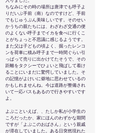
ちなみにその時の場所は唐津でも呼子よ
りだいぶ手前（南）なのですけど、手前
でもじゅうぶん美味しいです。そのせい
かうちの親たちには、わざわざ交通の便
のよくない呼子までイカを食べに行くこ
とがちょっと不思議に感じるようです。
また父は子どもの頃よく、掘ったレンコ
ンを荷車に積み呼子まで一時間ぐらい引
っぱって売りに出かけてたそうで、その
距離をタクシーでひょいと飛ばして着け
ることにいまだに驚愕していました。そ
の記憶がよけいに僻地に思わせているの
かもしれませんね。今は道路が整備され
いて一応バスもあるので行きやすいです
よ。
よぶこといえば、、たしか私が小学生の
ころだったか、家にほんのわずかな期間
ですが「よぶこのおばさん」という親戚
が滞在していました。ある日突然現れた