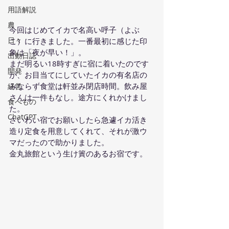
用語解説
農
今回はじめてイカで名高い呼子（よぶ
日々
こ）に行きました。一番最初に感じた印
象は「夜が早い！」。
出動日誌
まだ明るい18時すぎに宿に着いたのです
開発
が、お目当てにしていたイカの有名店の
みならず食堂は軒並み閉店時間。飲み屋
経営
さんは一件もなし。途方にくれかけまし
食べもの
た。
ChatGPT
さいわい宿でお願いしたら急遽イカ活き
造り定食を用意してくれて、それが激ウ
マだったので助かりました。
金丸旅館という生け簀のあるお宿です。