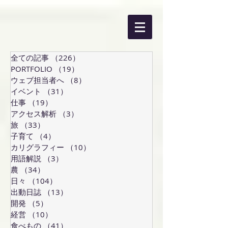
全ての記事
（226）
226件の記事
PORTFOLIO
（19）
19件の記事
ウェブ担当者へ
（8）
8件の記事
イベント
（31）
31件の記事
仕事
（19）
19件の記事
アクセス解析
（3）
3件の記事
旅
（33）
33件の記事
子育て
（4）
4件の記事
カリグラフィー
（10）
10件の記事
用語解説
（3）
3件の記事
農
（34）
34件の記事
日々
（104）
104件の記事
出動日誌
（13）
13件の記事
開発
（5）
5件の記事
経営
（10）
10件の記事
食べもの
（41）
41件の記事