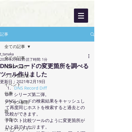
記事
全ての記事
t_tanaka
全ての記事
2020年2月22日
読了時間: 1分
DNSレコードの変更箇所を調べる
PORTFOLIO
ツール作りました
ウェブ担当者へ
更新日：
2021年2月19日
イベント
DNS Record Diff
仕事
Diff シリーズ第二弾。
DNSレコードの検索結果をキャッシュし
アクセス解析
て再度同じホストを検索すると過去との
旅
比較ができます。
子育て
テキスト比較ツールのように変更箇所が
ひと目でわかります。
カリグラフィー