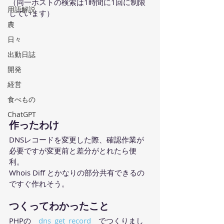
（同一ホストの検索は1時間に1回に制限
用語解説
しています）
農
日々
出動日誌
開発
経営
食べもの
ChatGPT
作ったわけ
DNSレコードを変更した際、確認作業が
必要ですが変更前と差分がとれたら便
利。
Whois Diff とかなりの部分共有できるの
ですぐ作れそう。
つくってわかったこと
PHPの　
dns_get_record
　でつくりまし