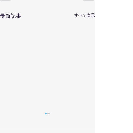
最新記事
すべて表示
会計ソフトの開
実はいまだにこの