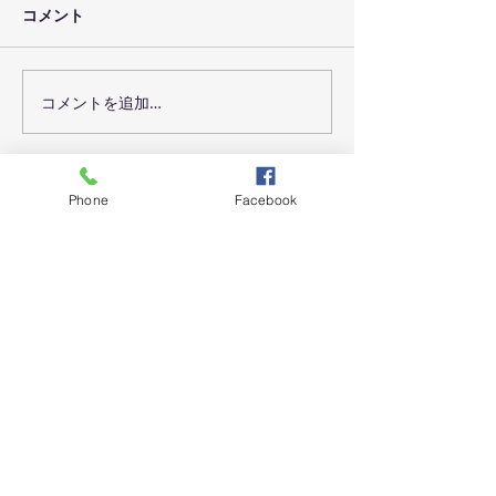
はどうなったのか
コメント
をいただくので、
経過を書いておこ
す。 結論から言
コメントを追加…
ChatGPTのデモサイトつ
開発していたもの
くりました
した。
Phone
Facebook
INFORMATION
2025年4月29日
ウェブサイトのGoogleマップが表示され
なくなるかも - GoogleマップAPIの廃止
2023年6月28日
ChatGPTのデモサイトつくりました