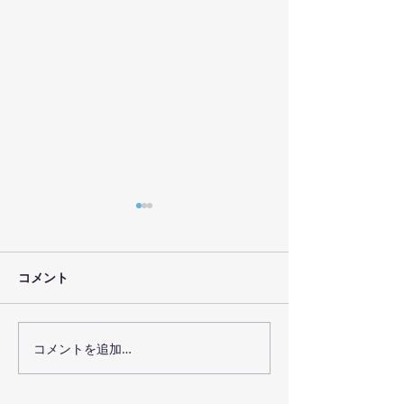
パソコン故障トラブル１
パソコントラブ
１０番・営業エリア
番こちらに吸収
以下の地域の皆様のお役に立
こんにちは 田中です TRiM.と
コメント
ちたいと思っております。よ
は別々に展開して
ろしくお願いいたします。 パ
ン故障トラブル１
ソコン故障トラブル１１０番
が、お知らせや出
コメントを追加…
路線より 東急東横線 都立大
ちらに統合するこ
学・自由が丘・田園調布・多
た。 細々とした