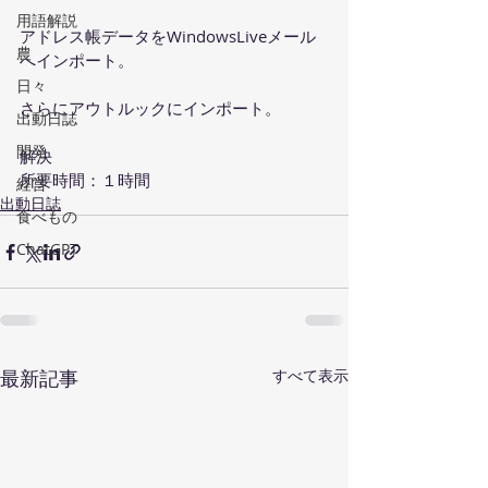
用語解説
アドレス帳データをWindowsLiveメール
農
へインポート。
日々
さらにアウトルックにインポート。
出動日誌
開発
解決
所要時間：１時間
経営
出動日誌
食べもの
ChatGPT
最新記事
すべて表示