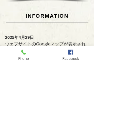
摩川・新丸子・武蔵小杉・元
ますが、実のとこ
住吉・日吉 東急多摩川線 沼
ることで人に一番
部駅・鵜の木・下丸子・武蔵
いるのがこの活動
INFORMATION
新田・矢口渡・蒲田 東急目黒
という実感がありま
線...
2025年4月29日
ウェブサイトのGoogleマップが表示され
なくなるかも - GoogleマップAPIの廃止
Phone
Facebook
2023年6月28日
ChatGPTのデモサイトつくりました
2023年1月22日
販促用web素材 健康食品、酒類
2023年1月20日
吊り下げ旗 梅ソーダ、バナナミルク