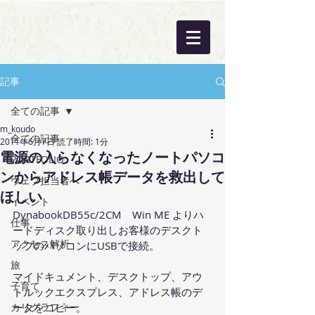
記事
全ての記事
m_koudo
全ての記事
2011年6月7日
読了時間: 1分
電源の入らなくなったノートパソコ
PORTFOLIO
ンからアドレス帳データを救出して
ウェブ担当者へ
ほしい
イベント
DynabookDB55c/2CM　Win ME よりハ
仕事
ードディスク取り出しお客様のデスクト
アクセス解析
ップのパソコンにUSBで接続。
旅
マイドキュメント、デスクトップ、アウ
子育て
トルックエクスプレス、アドレス帳のデ
カリグラフィー
ータをコピー。