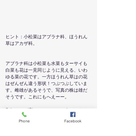
ヒント：小松菜はアブラナ科、ほうれん
草はアカザ科。
アブラナ科は小松菜も水菜もターサイも
白菜も花は一見同じように見える、いわ
ゆる菜の花です。一方ほうれん草はの花
はぜんぜん違う形状！つぶつぶしていま
す。雌雄があるそうで、写真の株は雄だ
そうです。これにもへえーー。
和知さんが育てているのは、今ではあま
り見られなくなった日本ほうれん草。福
Phone
Facebook
島で育てていた方から震災後に貴重な種
を託されたものです。無事にとても元気