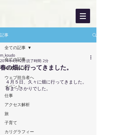
記事
全ての記事
m_koudo
全ての記事
2014年4月12日
読了時間: 2分
春の畑に行ってきました。
PORTFOLIO
ウェブ担当者へ
４月５日、久々に畑に行ってきました。
イベント
春まっさかりでした。
仕事
アクセス解析
旅
子育て
カリグラフィー