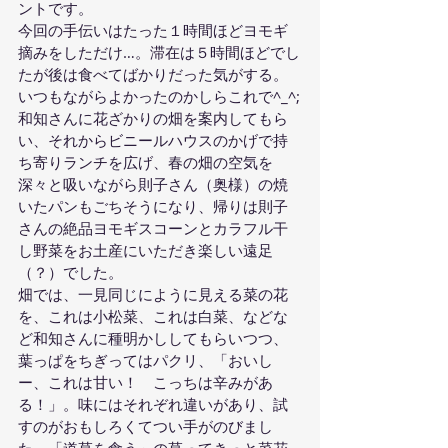
ントです。
今回の手伝いはたった１時間ほどヨモギ
摘みをしただけ…。滞在は５時間ほどでし
たが後は食べてばかりだった気がする。
いつもながらよかったのかしらこれで^_^;
和知さんに花ざかりの畑を案内してもら
い、それからビニールハウスのかげで持
ち寄りランチを広げ、春の畑の空気を
深々と吸いながら則子さん（奥様）の焼
いたパンもごちそうになり、帰りは則子
さんの絶品ヨモギスコーンとカラフル干
し野菜をお土産にいただき楽しい遠足
（？）でした。
畑では、一見同じにように見える菜の花
を、これは小松菜、これは白菜、などな
ど和知さんに種明かししてもらいつつ、
葉っぱをちぎってはパクリ、「おいし
ー、これは甘い！　こっちは辛みがあ
る！」。味にはそれぞれ違いがあり、試
すのがおもしろくてつい手がのびまし
た。「道草を食う」の草ってきっと菜花