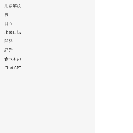
用語解説
農
日々
出動日誌
開発
経営
食べもの
ChatGPT