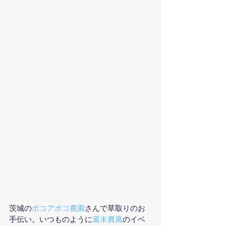
茨城の
ポコアポコ農園
さんで草取りのお
手伝い。いつものように
週末農風
のイベ