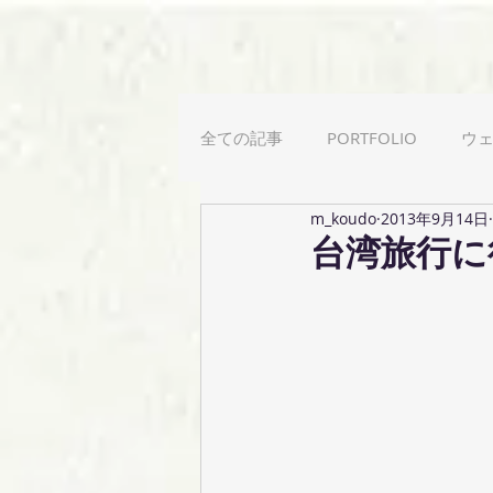
全ての記事
PORTFOLIO
ウ
m_koudo
2013年9月14日
カリグラフィー
用語解説
台湾旅行に