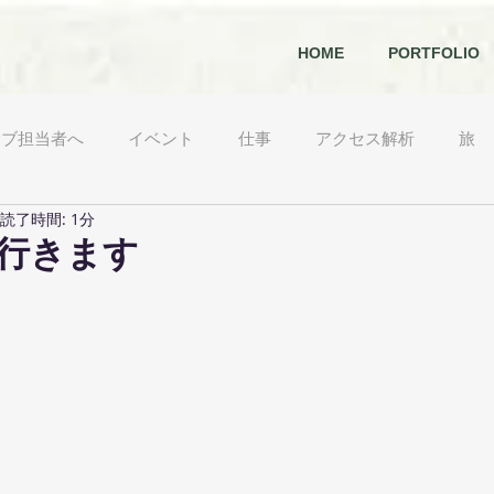
HOME
PORTFOLIO
ェブ担当者へ
イベント
仕事
アクセス解析
旅
読了時間: 1分
農
日々
出動日誌
開発
経営
食べもの
行きます