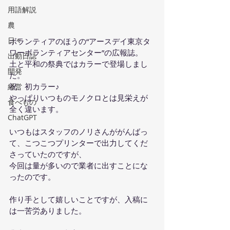
用語解説
農
日々
ボランティアのほうの“アースデイ東京タ
ワーボランティアセンター”の広報誌。
出動日誌
土と平和の祭典ではカラーで登場しまし
開発
た。
祝、初カラー♪　
経営
やっぱりいつものモノクロとは見栄えが
食べもの
全く違います。
ChatGPT
いつもはスタッフのノリさんががんばっ
て、こつこつプリンターで出力してくだ
さっていたのですが、
今回は量が多いので業者に出すことにな
ったのです。
作り手として嬉しいことですが、入稿に
は一苦労ありました。