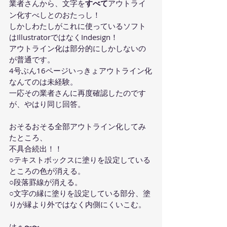
業者さんから、文字を
すべて
アウトライ
ン化すべしとのおたっし！
しかしわたしがこれに使っているソフト
はIllustratorではなくIndesign！
アウトライン化は部分的にしかしないの
が普通です。
4号ぶん16ページいっきょアウトライン化
なんてのは未経験。
一応その業者さんに再度確認したのです
が、やはり同じ回答。
おそるおそる全部アウトライン化してみ
たところ、
不具合続出！！
○テキストボックスに塗りを設定している
ところの色が消える。
○段落罫線が消える。
○文字の縁に塗りを設定している部分、塗
りが縁より外ではなく内側にくいこむ。
はぁ〜〜