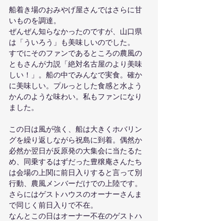
船着き場のおみやげ屋さんではさらに甘
いものを調達。
ぜんぜん知らなかったのですが、山口県
は「ういろう」も美味しいのでした。
すでにそのファンであるところの農風の
ともさんが力説「絶対名古屋のより美味
しい！」。船の中でみんなで実食。確か
に美味しい。プルっとした食感と水よう
かんのような味わい。私もファンになり
ました。
この日は風が強く、船は大きくホバリン
グを繰り返しながら祝島に到着。偶然か
必然か翌日が反原発の大集会に当たるた
め、同乗するはずだった豊穣庵さんたち
は会場の上関に前日入りすると言って別
行動、農風メンバーだけでの上陸です。
さらにはゲストハウスのオーナーさんま
で同じく前日入りで不在。
なんとこの日はオーナー不在のゲストハ