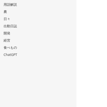
用語解説
農
日々
出動日誌
開発
経営
食べもの
ChatGPT