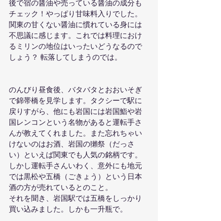
後で宿の醤油や売っている醤油の成分も
チェック！やっぱり甘味料入りでした。
関東の甘くない醤油に慣れている身には
不思議に感じます。これでは料理におけ
るミリンの地位はいったいどうなるので
しょう？ 転落してしまうのでは。
のんびり昼食後、バタバタとおおいそぎ
で錦帯橋を見学します。タクシーで駅に
戻りすがら、他にも岩国には岩国鮨や岩
国レンコンという名物があると運転手さ
んが教えてくれました。また忘れちゃい
けないのはお酒、岩国の獺祭（だっさ
い）といえば関東でも人気の銘柄です。
しかし運転手さんいわく、意外にも地元
では黒松や五橋（ごきょう）という日本
酒の方が売れているとのこと。
それを聞き、岩国駅では五橋をしっかり
買い込みました。しかも一升瓶で。