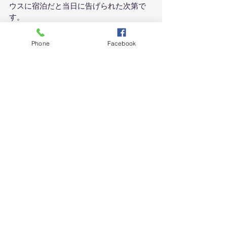
ウスに宿泊だと当日に告げられた次第で
す。
代わりに港へのお迎えには、近くで食堂
を営んでいる若い女性Ｔさんが来てくれ
Phone
Facebook
ていました。Ｔさんにはいろいろお世話
になるのですが、長くなったので続きは
また。
旅
食べもの
最新記事
すべて表示