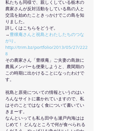
私たちも同様で、親しくしている栃木の
農家さんが反対活動をしている島の人と
交流を始めたこときっかけでこの島を知
りました。
詳しくはこちらをどうぞ。
→
豊穣庵さんと祝島とわたしたちのつな
がり。
http://trim.bz/portfolio/2013/05/27/222
8
その農家さん「豊穣庵」ご夫妻の島旅に
農風メンバーも便乗しようと、農閑期の
この時期に出かけることになったわけで
す。
祝島と原発についての情報というのはい
ろんなサイトに書かれていますので、私
はそのことではなく食について書いてい
きまーす。
なんといっても私も田中も瀬戸内海はは
じめて！ どんなところで何が食べられる
んだろう、やっぱりお魚がおいしいのか