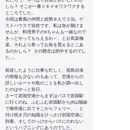
しら？ そこが一番ドキドキワクワクする
ところでした。
今回は農風の仲間と総勢８人で２泊。ゲ
ストハウスで自炊です。私は魚が捌けま
せんが、料理男子のKちゃんも一緒なので
きっとやってもらえるわ～、とお気楽極
楽。それより島ってお魚を買えるとこあ
るのかしら？  その懸念は的中するのでし
た…。
前述したように仕事も忙しく、祝島自体
の情報も少ないのもあって、空港からの
詳しいルートや島のことを私が調べ出し
たのはやっと前日。
さーて岩国空港からまずはバスで岩国駅
に行くのね、ふむふむ岩国駅からJR山陽線
で柳井港に出てそこからフェリー、、と
付け焼き刃の知識をひっさげ岩国空港に
到着。そしてのっけからバスにのれない
というハプニングにあうのでした。