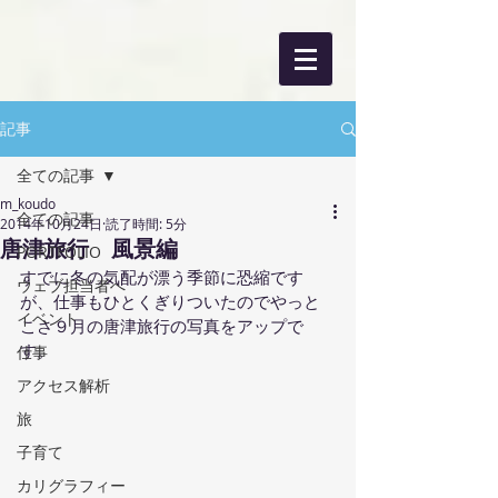
記事
全ての記事
m_koudo
全ての記事
2014年10月24日
読了時間: 5分
唐津旅行 風景編
PORTFOLIO
すでに冬の気配が漂う季節に恐縮です
ウェブ担当者へ
が、仕事もひとくぎりついたのでやっと
イベント
こさ９月の唐津旅行の写真をアップで
す。
仕事
アクセス解析
旅
子育て
カリグラフィー