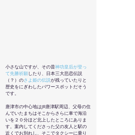
小さな山ですが、その昔
神功皇后が登っ
て先勝祈願
したり、日本三大悲恋伝説
（？）の
さよ姫の伝説
が残っていたりと
歴史をにぎわしたパワースポットだそう
です。
唐津市の中心地はJR唐津駅周辺、父母の住
んでいたまちはそこからさらに車で海沿
いを２０分ほど北上したところにありま
す。案内してくださった父の友人と駅の
近くでお別れし、そこでタクシーに乗り