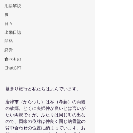
用語解説
農
日々
出動日誌
開発
経営
食べもの
ChatGPT
墓参り旅行と私たちはよんでいます。
唐津市（からつし）は私（考藤）の両親
の故郷。とくに夫婦仲が良いとは言いが
たい両親ですが、ふたりは同じ町の出な
ので、両家の位牌は仲良く同じ納骨堂の
背中合わせの位置に納まっています。お