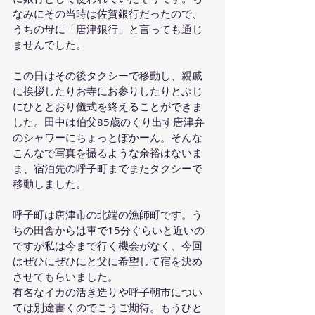
なみにその当時は佐賀銀行だったので、
うちの母に「唐津銀行」と言っても通じ
ませんでした。
この日はその後タクシーで移動し、親戚
に挨拶したりお寺にお参りしたりとぶじ
にひととおり儀式を終えることができま
した。田中は伯父85歳のくり出す唐津弁
のシャワーにちょっとぽかーん。そんな
こんなで写真を撮るような余裕はないま
ま、宿泊先の呼子町までまたタクシーで
移動しました。
呼子町は唐津市の北端の漁師町です。う
ちの田舎からは車で15分ぐらいと近いの
ですが私は今まで行く機会がなく、今回
はぜひにぜひにと父に希望して宿を決め
させてもらいました。
有名なイカの活き造りや呼子朝市につい
ては別途書くのでこうご期待。もうひと