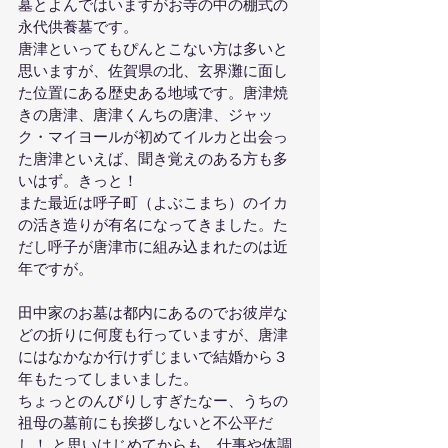
墓とよんではいますがお寺の中の棚式の
永代供養墓です。
唐津といってもぴんとこない方は多いと
思いますが、佐賀県の北、玄界灘に面し
た位置にある歴史ある地域です。唐津焼
きの唐津、唐津くんちの唐津、ジャッ
ク・マイヨールが初めてイルカと出会っ
た唐津といえば、聞き覚えのある方も多
いはず。きっと！
また最近は呼子町（よぶこまち）のイカ
の活き造りが有名になってきました。た
だし呼子が唐津市に組み込まれたのは近
年ですが。
田中家のお墓は都内にあるのでお彼岸な
どの折りに何度も行っていますが、唐津
にはなかなか行けずじまいで結婚から３
年もたってしまいました。
ちょっとのんびりしすぎたなー、うちの
祖母の墓前にも挨拶しないと不公平だ
し！ と思いはじめてからも、仕事や体調