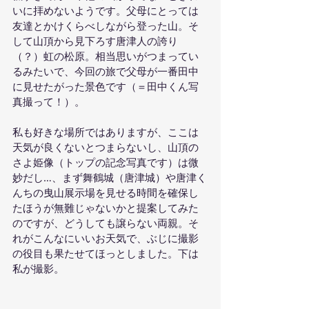
いに拝めないようです。父母にとっては
友達とかけくらべしながら登った山。そ
して山頂から見下ろす唐津人の誇り
（？）虹の松原。相当思いがつまってい
るみたいで、今回の旅で父母が一番田中
に見せたがった景色です（＝田中くん写
真撮って！）。
私も好きな場所ではありますが、ここは
天気が良くないとつまらないし、山頂の
さよ姫像（トップの記念写真です）は微
妙だし…、まず舞鶴城（唐津城）や唐津く
んちの曳山展示場を見せる時間を確保し
たほうが無難じゃないかと提案してみた
のですが、どうしても譲らない両親。そ
れがこんなにいいお天気で、ぶじに撮影
の役目も果たせてほっとしました。下は
私が撮影。