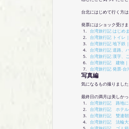
台北にはじめて行く方は
発票にはショック受けま
台湾旅行記 はじめます（
台湾旅行記 トイレ | Da
台湾旅行記 地下鉄 | Da
台湾旅行記 道路、バス、タ
台湾旅行記 漢字、ことば 
台湾旅行記　建物 | Day
台湾旅行記 発票-台湾の
写真編
気になるもの撮りました
最終日の満月は美しかっ
台湾旅行記　路地に植わる木
台湾旅行記　ホテルの近所
台湾旅行記　雙連朝市 | 
台湾旅行記　法輪大法 | 
台湾旅行記　ゴミ箱 | Da