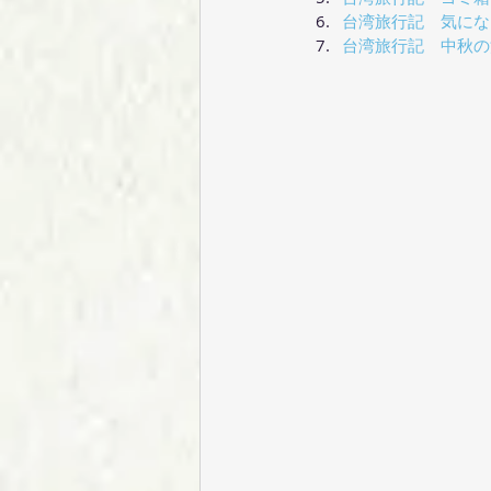
台湾旅行記　気になる木 |
台湾旅行記　中秋の満月（