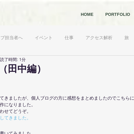
HOME
PORTFOLIO
ェブ担当者へ
イベント
仕事
アクセス解析
旅
読了時間: 1分
農
日々
出動日誌
開発
経営
食べもの
（田中編）
てきましたが、個人ブログの方に感想をまとめましたのでこちら
作になりました。
わせてどうぞ。
してきました。
書いてみました。