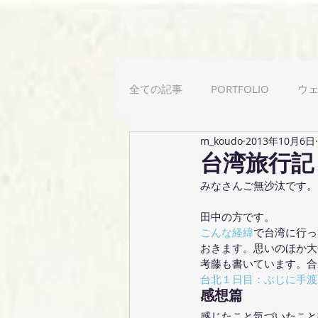
全ての記事
PORTFOLIO
ウ
m_koudo
2013年10月6日
カリグラフィー
用語解説
台湾旅行記
みなさんご無沙汰です。
田中の方です。
こんな経緯
で台湾に行っ
おきます。思いのほか大
考藤も書いています。合
台北１日目：ぶじに手渡
感想篇
感じたこと気づいたこと