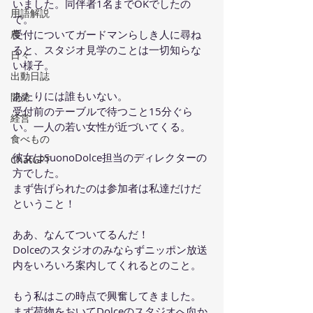
いました。同伴者1名までOKでしたの
用語解説
で。
農
受付についてガードマンらしき人に尋ね
ると、スタジオ見学のことは一切知らな
日々
い様子。
出動日誌
あたりには誰もいない。
開発
受付前のテーブルで待つこと15分ぐら
経営
い。一人の若い女性が近づいてくる。
食べもの
彼女はSuonoDolce担当のディレクターの
ChatGPT
方でした。
まず告げられたのは参加者は私達だけだ
ということ！
ああ、なんてついてるんだ！
Dolceのスタジオのみならずニッポン放送
内をいろいろ案内してくれるとのこと。
もう私はこの時点で興奮してきました。
まず荷物をおいてDolceのスタジオへ向か