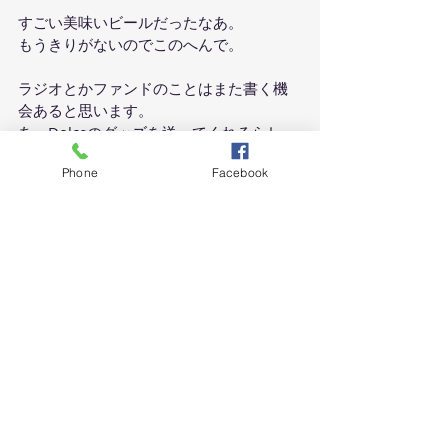
すごい美味いビールだったなあ。
もうきりがないのでこのへんで。
ラジオとかファンドのことはまた書く機
会あると思います。
あ、Dolceのグッズを送ってくれるらし
い。
Phone
Facebook
何が届くのかなあ。
楽しみ！
#有楽町
#餃子
#ニッポン放送
#セキュリ
テ
#オールナイトニッポン
#ラジオ
#SuonoDolce
#カフ
#ファンド
日々