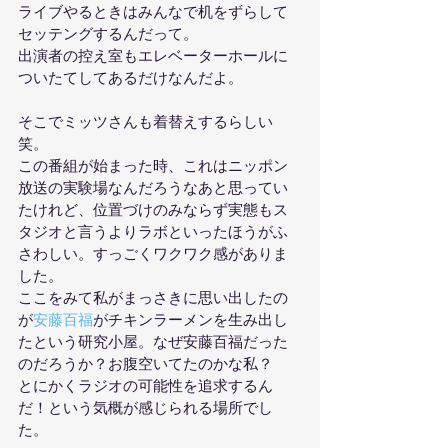
ライブやるときはみんなで机をずらして
セッテングするんだって。
出演者の控え室もエレベーターホールに
ついたてしてあるだけなんだよ。
そこでミッツさんも着替えするらしい
笑。
この番組が始まった時、これはニッポン
放送の実験場なんだろうなあと思ってい
たけれど、位置づけのみならず実態もス
タジオと言うよりラボといったほうがふ
さわしい。すっごくワクワク感がありま
した。
ここをみて私がまっさきに思い出したの
が
安藤百福
がチキンラーメンを生み出し
たという研究小屋。なぜ安藤百福だった
のだろうか？お腹空いてたのかな私？
とにかくラジオの可能性を追求するん
だ！という気概が感じられる場所でし
た。