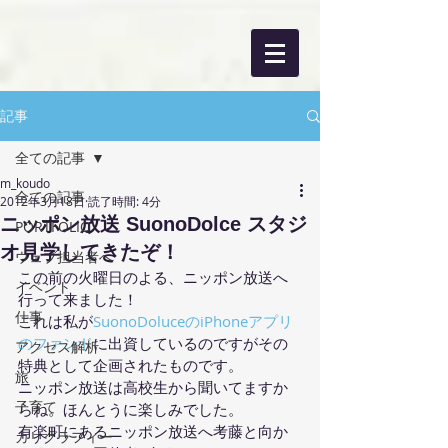
記事
全ての記事
m_koudo
全ての記事
2012年3月18日
読了時間: 4分
ニッポン放送 SuonoDolce スタジ
PORTFOLIO
オ見学してきたぞ！
ウェブ担当者へ
この前の火曜日のよる、ニッポン放送へ
イベント
行って来ました！
仕事
これは私が
SuonoDoluceのiPhoneアプリ
のファンド
に出資しているのですがその
アクセス解析
特典として企画されたものです。
旅
ニッポン放送は高校生から聞いてますか
子育て
らね。ほんとうに楽しみでした。
有楽町にあるニッポン放送へ考藤と向か
カリグラフィー